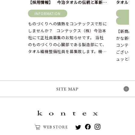
【採用情報】 今治タオルの伝統と革新を支える、コンテックス製造部の仲間を募集します！
INFORMATION
新
ものづくりへの情熱をコンテックスで形に
しませんか？ コンテックス（株）今治本
【新商品
社にて正社員募集のお知らせです。 当社
かな新柄
のものづくりの心臓部である製造部にて、
コンテッ
タオル織機整備社員を募集致します。機械
ございま
を触ることが好き […]
ュッと寒
おりますが
SITE MAP
WEB STORE