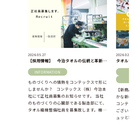
2026.05.27
2026.02.16
【採用情報】 今治タオルの伝統と革新を支える、コンテックス製造部の仲間を募集します！
INFORMATION
新
ものづくりへの情熱をコンテックスで形に
しませんか？ コンテックス（株）今治本
【新商品
社にて正社員募集のお知らせです。 当社
かな新柄
のものづくりの心臓部である製造部にて、
コンテッ
タオル織機整備社員を募集致します。機械
ございま
を触ることが好き […]
ュッと寒
おりますが