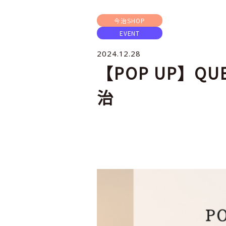
今治SHOP
EVENT
2024.12.28
【POP UP】Q
治