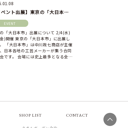
6.01.08
2026.01.07
【イベント出展】東京の「大日本市」出展について
EVENT
EVENT
の「大日本市」出展について 2/4(水)
第101回 東京イン
(金)開催 東京の「大日本市」に出展し
ト・ショーの出展に
。 「大日本市」は中川政七商店が主催
高配を賜り、厚く御
、日本各地の工芸メーカーが集う合同
2026年2月4日（
会です。 会場には史上最多となる全国
東京ビッグサイトで
0ブランドが […]
ーナショナルギフトシ
SHOP LIST
CONTACT
- タオルガーデン今治