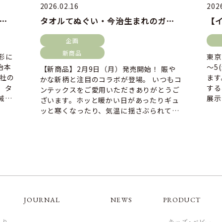
2026.02.16
202
報】 今治タオルの伝統と革新を支える、コンテックス製造部の仲間を募集します！
タオルてぬぐい・今治生まれのガーゼタオルの新柄紹介。
企画
新商品
形に
東京
治本
～5
【新商品】2月9日（月）発売開始！ 賑や
当社の
ます
かな新柄と注目のコラボが登場。 いつもコ
、タ
する
ンテックスをご愛用いただきありがとうご
械を
展示
ざいます。ホッと暖かい日があったりギュ
11
ッと寒くなったり、気温に揺さぶられてお
りますが、いかがお過ごしで […]
JOURNAL
NEWS
PRODUCT
くり
- キッズ･ベビー