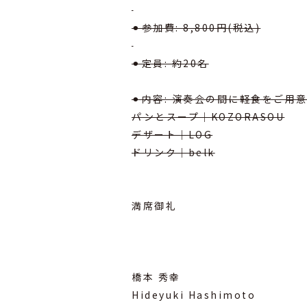
⁡
⚫︎参加費: 8,800円(税込)
⁡
⚫︎定員: 約20名
⁡
⚫︎内容: 演奏会の間に軽食をご用
パンとスープ｜KOZORASOU
デザート｜LOG
ドリンク｜belk
⁡
⁡
満席御礼
⁡
⁡
⁡
橋本 秀幸
Hideyuki Hashimoto