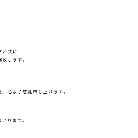
ず
。
プと共に
催致します。
。
を、心より感謝申し上げます。
まいります。