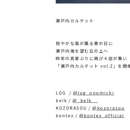
瀬戸内カルテット
⁡
⁡
穏やかな風が薫る春の日に
瀬戸内海を望む丘の上へ
昨年の真夏ぶりに再び４店が集い
「瀬戸内カルテット vol.2」を
⁡
⁡
LOG /
@log_onomichi
belk /
@_belk__
KOZORASOU /
@kozorasou
kontex /
@kontex_official
⁡