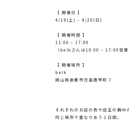
⁡
【 開催日 】
4/19(土) – 4/20(日)
⁡
【 開催時間 】
11:00 – 17:00
（belkさんは10:00 – 17:00営
⁡
【 開催場所 】
belk
岡山県倉敷市児島唐琴町７
⁡
⁡
⁡
それぞれのお店の色や店主の胸中
同じ場所で重なりあう２日間。
⁡