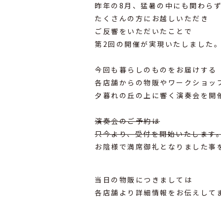
昨年の8月、猛暑の中にも関わら
たくさんの方にお越しいただき
ご反響をいただいたことで
第2回の開催が実現いたしました
⁡
今回も暮らしのものをお届けする
各店舗からの物販やワークショッ
夕暮れの丘の上に響く演奏会を開
⁡
演奏会のご予約は
只今より、受付を開始いたします
お陰様で満席御礼となりました事
⁡
当日の物販につきましては
各店舗より詳細情報をお伝えして
⁡
⁡