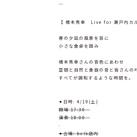
￣
⁡
【 橋本秀幸 Live for 瀬戸内
⁡
春の夕凪の風景を背に
小さな食卓を囲み
⁡
橋本秀幸さんの音色にあわせ
空間と自然と食器の音と皆さんの
すべてが調和するような時間を。
⁡
⁡
⚫︎日時: 4/19(土)
開場 17:30 –
演奏 18:00 –
⁡
⚫︎会場: belk店内