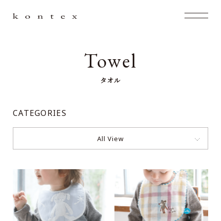
Towel
タオル
CATEGORIES
All View
マカロン スタイ
デュオ スタイ
シュエット スタイ
ミュール スタイ
メレンゲ スタイ
シュエット フード付バスタオル
メレンゲ フード付バスタオル
ミュール フード付バスタオル
クレア フード付バスタオル
パフ フード付バスタオル
フラッフィー フード付きバスタオル
マカロン フード付バスタオル
ナチュラルドット フード付バスタオル
SOF フード付バスタオル（恐竜）
デュオ フード付バスタオル
クレア スタイ
フランチェック スタイ
トライアングル スタイ
キャレ スタイ
ナチュラルドット スタイ
マカロン スタイ
デュオ スタイ
シュエット スタイ
ミュール スタイ
メレンゲ スタイ
Duo baby bib
Claire baby bib
Carré baby bib
Duo baby bib
Macaron baby bib
Mule baby bib
Meringue baby bib
Macaron baby bib
Mule baby bib
Meringue baby bib
Chouette baby bib
Chouette baby bib
Triangle baby bib
Franc check baby bib
Natural dots baby bib
Puff hooded bath towel
Claire hooded bath towel
Duo hooded bath towel
Mule hooded bath towel