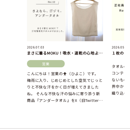
2026.07.03
2026.05.27
まさに着るMOKU！吸水・速乾の心地よさはそのままに、汗対策に便利なアンダータオルが発売中。
営業
タオルの
コンテッ
こんにちは！営業の🐥（ひよこ）です。
ないもの
梅雨に入り、じめじめとした空気でじっと
界中から
りと不快な汗をかく日が増えてきました
織り込む
ね。 そんな不快な汗の悩みに寄り添う新
場所、それ
商品『アンダータオル』をX（旧Twitter）
でお披露目したところ、な […]