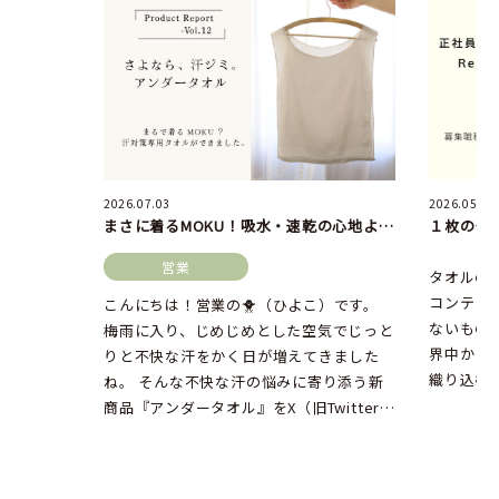
2026.07.03
2026.05.27
まさに着るMOKU！吸水・速乾の心地よさはそのままに、汗対策に便利なアンダータオルが発売中。
営業
タオルの
コンテッ
こんにちは！営業の🐥（ひよこ）です。
ないもの
梅雨に入り、じめじめとした空気でじっと
界中から
りと不快な汗をかく日が増えてきました
織り込む
ね。 そんな不快な汗の悩みに寄り添う新
場所、それ
商品『アンダータオル』をX（旧Twitter）
でお披露目したところ、な […]