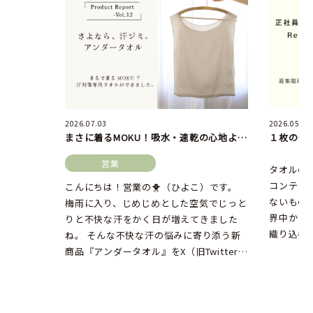
2026.07.03
2026.05.27
まさに着るMOKU！吸水・速乾の心地よさはそのままに、汗対策に便利なアンダータオルが発売中。
営業
タオルの
コンテッ
こんにちは！営業の🐥（ひよこ）です。
ないもの
梅雨に入り、じめじめとした空気でじっと
界中から
りと不快な汗をかく日が増えてきました
織り込む
ね。 そんな不快な汗の悩みに寄り添う新
場所、それ
商品『アンダータオル』をX（旧Twitter）
でお披露目したところ、な […]