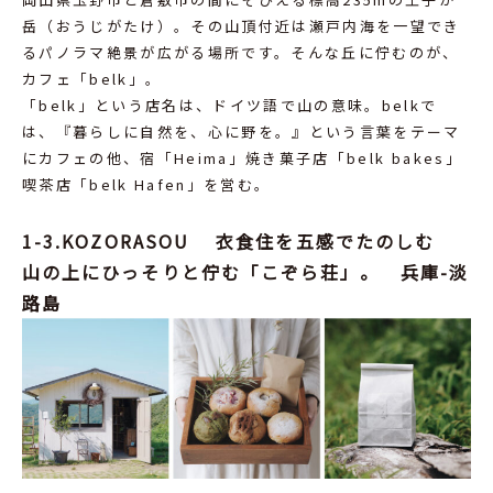
岳（おうじがたけ）。その山頂付近は瀬戸内海を一望でき
るパノラマ絶景が広がる場所です。そんな丘に佇むのが、
カフェ「belk」。
「belk」という店名は、ドイツ語で山の意味。belkで
は、『暮らしに自然を、心に野を。』という言葉をテーマ
にカフェの他、宿「Heima」焼き菓子店「belk bakes」
喫茶店「belk Hafen」を営む。
1-3.KOZORASOU 衣食住を五感でたのしむ
山の上にひっそりと佇む「こぞら荘」。 兵庫-淡
路島