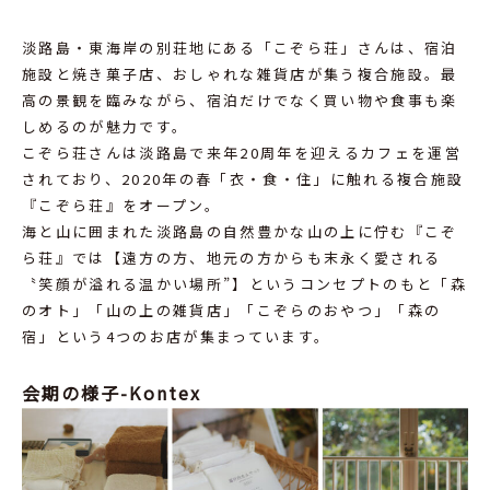
淡路島・東海岸の別荘地にある「こぞら荘」さんは、宿泊
施設と焼き菓子店、おしゃれな雑貨店が集う複合施設。最
高の景観を臨みながら、宿泊だけでなく買い物や食事も楽
しめるのが魅力です。
こぞら荘さんは淡路島で来年20周年を迎えるカフェを運営
されており、2020年の春「衣・食・住」に触れる複合施設
『こぞら荘』をオープン。
海と山に囲まれた淡路島の自然豊かな山の上に佇む『こぞ
ら荘』では【遠方の方、地元の方からも末永く愛される
〝笑顔が溢れる温かい場所”】というコンセプトのもと「森
のオト」「山の上の雑貨店」「こぞらのおやつ」「森の
宿」という4つのお店が集まっています。
会期の様子-Kontex